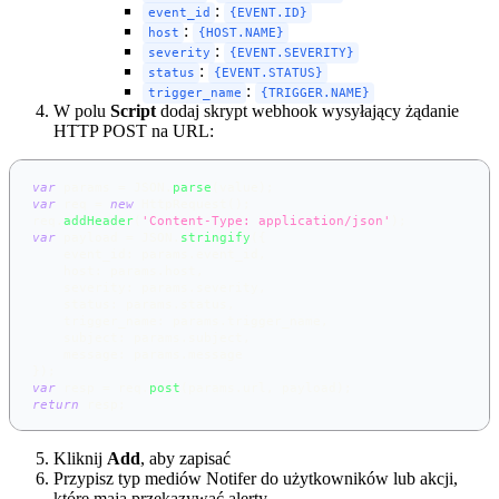
:
event_id
{EVENT.ID}
:
host
{HOST.NAME}
:
severity
{EVENT.SEVERITY}
:
status
{EVENT.STATUS}
:
trigger_name
{TRIGGER.NAME}
W polu
Script
dodaj skrypt webhook wysyłający żądanie
HTTP POST na URL:
var
 params 
=
JSON
.
parse
(
value
)
;
var
 req 
=
new
HttpRequest
(
)
;
req
.
addHeader
(
'Content-Type: application/json'
)
;
var
 payload 
=
JSON
.
stringify
(
{
event_id
:
 params
.
event_id
,
host
:
 params
.
host
,
severity
:
 params
.
severity
,
status
:
 params
.
status
,
trigger_name
:
 params
.
trigger_name
,
subject
:
 params
.
subject
,
message
:
 params
.
message
}
)
;
var
 resp 
=
 req
.
post
(
params
.
url
,
 payload
)
;
return
 resp
;
Kliknij
Add
, aby zapisać
Przypisz typ mediów Notifer do użytkowników lub akcji,
które mają przekazywać alerty