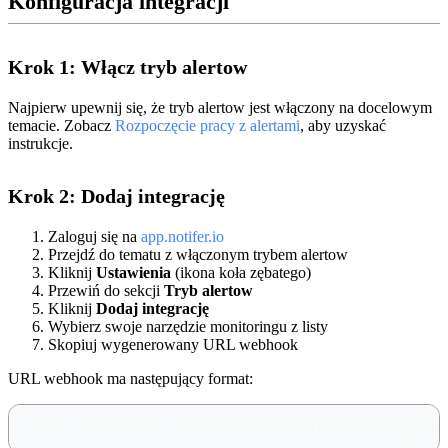
Konfiguracja integracji
Krok 1: Włącz tryb alertow
Najpierw upewnij się, że tryb alertow jest włączony na docelowym
temacie. Zobacz
Rozpoczęcie pracy z alertami
, aby uzyskać
instrukcje.
Krok 2: Dodaj integrację
Zaloguj się na
app.notifer.io
Przejdź do tematu z włączonym trybem alertow
Kliknij
Ustawienia
(ikona koła zębatego)
Przewiń do sekcji
Tryb alertow
Kliknij
Dodaj integrację
Wybierz swoje narzędzie monitoringu z listy
Skopiuj wygenerowany URL webhook
URL webhook ma następujący format:
https://app.notifer.io/api/topics/{topic}/webhooks/ingest/{