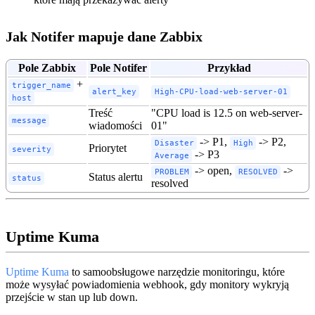
Jak Notifer mapuje dane Zabbix
Pole Zabbix
Pole Notifer
Przykład
+
trigger_name
alert_key
High-CPU-load-web-server-01
host
Treść
"CPU load is 12.5 on web-server-
message
wiadomości
01"
-> P1,
-> P2,
Disaster
High
Priorytet
severity
-> P3
Average
-> open,
->
PROBLEM
RESOLVED
Status alertu
status
resolved
Uptime Kuma
Uptime Kuma
to samoobsługowe narzędzie monitoringu, które
może wysyłać powiadomienia webhook, gdy monitory wykryją
przejście w stan up lub down.