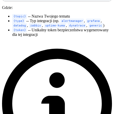
Gdzie:
-- Nazwa Twojego tematu
{topic}
-- Typ integracji (np.
,
,
{type}
alertmanager
grafana
,
,
,
,
)
datadog
zabbix
uptime-kuma
dynatrace
generic
-- Unikalny token bezpieczeństwa wygenerowany
{token}
dla tej integracji