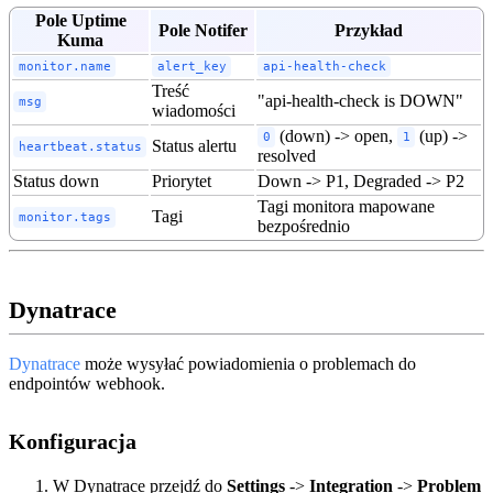
Pole Uptime
Pole Notifer
Przykład
Kuma
monitor.name
alert_key
api-health-check
Treść
"api-health-check is DOWN"
msg
wiadomości
(down) -> open,
(up) ->
0
1
Status alertu
heartbeat.status
resolved
Status down
Priorytet
Down -> P1, Degraded -> P2
Tagi monitora mapowane
Tagi
monitor.tags
bezpośrednio
Dynatrace
Dynatrace
może wysyłać powiadomienia o problemach do
endpointów webhook.
Konfiguracja
W Dynatrace przejdź do
Settings
->
Integration
->
Problem