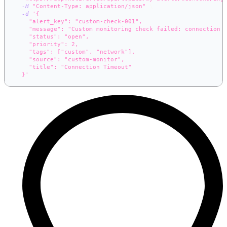
-H
"Content-Type: application/json"
\
-d
'{
    "alert_key": "custom-check-001",
    "message": "Custom monitoring check failed: connection 
    "status": "open",
    "priority": 2,
    "tags": ["custom", "network"],
    "source": "custom-monitor",
    "title": "Connection Timeout"
  }'