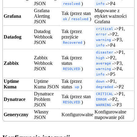
JSON
)
->P4
resolved
info
Grafana
Mapowane z
Tak (przez stan
Grafana
Alerting
etykiet ważności
/
)
ok
resolved
JSON
Grafana
->P1,
critical
Datadog
Tak (przez
->P2,
error
Datadog
Webhook
przejście
->P3,
warning
JSON
)
Recovered
->P4
info
->P1,
disaster
Zabbix
Tak (przez
->P2,
high
Zabbix
Webhook
status
->P3,
average
JSON
)
->P4,
RESOLVED
warning
->P5
info
Uptime
Uptime
Tak (przez
->P1,
down
Kuma
Kuma JSON
status
)
->P2
up
degraded
Dynatrace
->P1,
CRITICAL
Tak (przez stan
Dynatrace
Problem
->P2,
ERROR
)
RESOLVED
JSON
->P3
WARNING
Własny
Konfigurowalne
Generyczny
Konfigurowalne
JSON
mapowanie pól