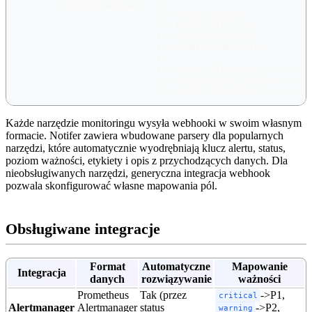
     |  (webhook payload)   |                              
     |                      |-- Parse payload              
     |                      |-- Extract alert_key          
     |                      |-- Determine status           
     |                      |-- Create/update alert        
     |                      |                              
     |                      |-- Push notification -------->
     |                      |-- SSE/WebSocket update ----->
     |                      |-- Dashboard updated -------->
Każde narzędzie monitoringu wysyła webhooki w swoim własnym
formacie. Notifer zawiera wbudowane parsery dla popularnych
narzędzi, które automatycznie wyodrębniają klucz alertu, status,
poziom ważności, etykiety i opis z przychodzących danych. Dla
nieobsługiwanych narzędzi, generyczna integracja webhook
pozwala skonfigurować własne mapowania pól.
Obsługiwane integracje
Format
Automatyczne
Mapowanie
Integracja
danych
rozwiązywanie
ważności
Prometheus
Tak (przez
->P1,
critical
Alertmanager
Alertmanager
status
->P2,
warning