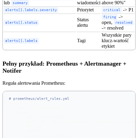
lub
wiadomości
above 90%"
summary
Priorytet
-> P1
alerts[].labels.severity
critical
->
firing
Status
open,
alerts[].status
resolved
alertu
-> resolved
Wszystkie pary
Tagi
klucz-wartość
alerts[].labels
etykiet
Pełny przykład: Prometheus + Alertmanager +
Notifer
Reguła alertowania Prometheus:
# prometheus/alert_rules.yml
groups
:
-
name
:
 infrastructure
rules
:
-
alert
:
 HighCPUUsage
expr
:
 100 
-
 (avg by(instance) (rate(node_cpu_second
for
:
 5m
labels
:
severity
:
 critical