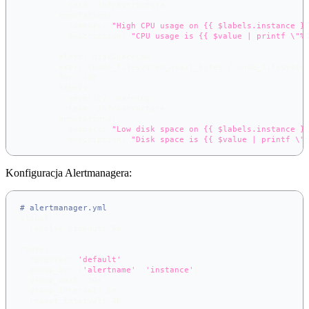
team
:
 infrastructure
annotations
:
summary
:
"High CPU usage on {{ $labels.instance }
description
:
"CPU usage is {{ $value | printf \"%
-
alert
:
 DiskSpaceLow
expr
:
 (node_filesystem_avail_bytes / node_filesyste
for
:
 10m
labels
:
severity
:
 warning
team
:
 infrastructure
annotations
:
summary
:
"Low disk space on {{ $labels.instance }
description
:
"Disk space is {{ $value | printf \"
Konfiguracja Alertmanagera:
# alertmanager.yml
global
:
resolve_timeout
:
 5m
route
:
receiver
:
'default'
group_by
:
[
'alertname'
,
'instance'
]
group_wait
:
 30s
group_interval
:
 5m
repeat_interval
:
 4h