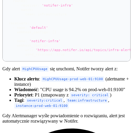
routes
:
-
receiver
:
'notifer-infra'
match
:
team
:
 infrastructure
receivers
:
-
name
:
'default'
webhook_configs
:
[
]
-
name
:
'notifer-infra'
webhook_configs
:
-
url
:
'https://app.notifer.io/api/topics/infra-alert
send_resolved
:
true
Gdy alert
się uruchomi, Notifer tworzy alert z:
HighCPUUsage
Klucz alertu
:
(alertname +
HighCPUUsage-prod-web-01:9100
instance)
Wiadomość
: "CPU usage is 94.2% on prod-web-01:9100"
Priorytet
: P1 (zmapowany z
)
severity: critical
Tagi
:
,
,
severity:critical
team:infrastructure
instance:prod-web-01:9100
Gdy Alertmanager wyśle powiadomienie o rozwiązaniu, alert jest
automatycznie rozwiązywany w Notifer.