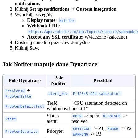
notifications
Kliknij
Set up notifications
->
Custom integration
Wypełnij szczegóły:
Display name
:
Notifer
Webhook URL
:
https://app.notifer.io/api/topics/{topic}/webhooks
Accept any SSL certificate
: Wyłączone (zalecane)
Dostosuj dane lub pozostaw domyślne
Kliknij
Save
Jak Notifer mapuje dane Dynatrace
Pole
Pole Dynatrace
Przykład
Notifer
+
ProblemID
alert_key
P-12345-CPU-saturation
ProblemTitle
Treść
"CPU saturation detected on
ProblemDetailsText
wiadomości
host-01"
Status
-> open,
->
OPEN
RESOLVED
State
alertu
resolved
-> P1,
-> P2,
CRITICAL
ERROR
Priorytet
ProblemSeverity
-> P3
WARNING