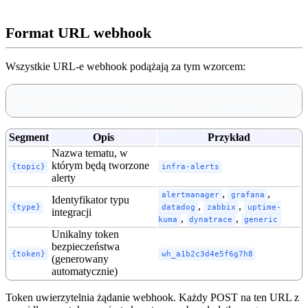
Format URL webhook
Wszystkie URL-e webhook podążają za tym wzorcem:
https://app.notifer.io/api/topics/{topic}/webhooks/ingest/{
Segment
Opis
Przykład
Nazwa tematu, w
którym będą tworzone
{topic}
infra-alerts
alerty
,
,
alertmanager
grafana
Identyfikator typu
,
,
{type}
datadog
zabbix
uptime-
integracji
,
,
kuma
dynatrace
generic
Unikalny token
bezpieczeństwa
{token}
wh_a1b2c3d4e5f6g7h8
(generowany
automatycznie)
Token uwierzytelnia żądanie webhook. Każdy POST na ten URL z