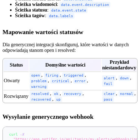
Ścieżka wiadomości
:
data.event.description
Ścieżka statusu
:
data.event.state
Ścieżka tagów
:
data.labels
Mapowanie wartości statusów
Dla generycznej integracji skonfiguruj, które wartości w danych
odpowiadają stanom open i resolved:
Przykład
Status
Domyślne wartości
niestandardowy
,
,
,
open
firing
triggered
,
,
alert
down
Otwarty
,
,
,
problem
critical
error
fail
warning
,
,
,
,
,
resolved
ok
recovery
clear
normal
Rozwiązany
,
recovered
up
pass
Wysyłanie generycznego webhook
curl
-X
 POST 
\
"https://app.notifer.io/api/topics/my-alerts/webhooks/ing