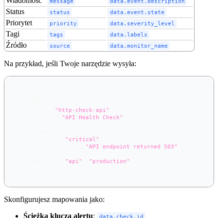
Wiadomość
message
data.event.description
Status
status
data.event.state
Priorytet
priority
data.severity_level
Tagi
tags
data.labels
Źródło
source
data.monitor_name
Na przykład, jeśli Twoje narzędzie wysyła:
{
"data"
:
{
"check"
:
{
"id"
:
"http-check-api"
,
"name"
:
"API Health Check"
}
,
"event"
:
{
"state"
:
"critical"
,
"description"
:
"API endpoint returned 503"
}
,
"labels"
:
[
"api"
,
"production"
]
}
}
Skonfigurujesz mapowania jako:
Ścieżka klucza alertu
:
data.check.id