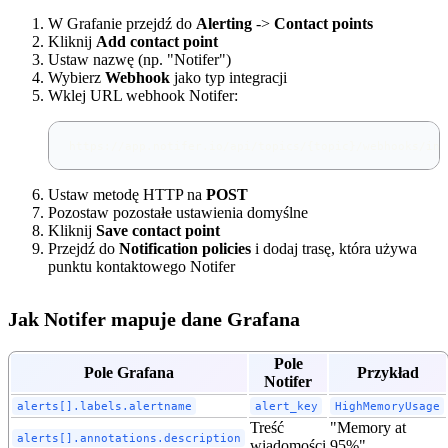
W Grafanie przejdź do
Alerting
->
Contact points
Kliknij
Add contact point
Ustaw nazwę (np. "Notifer")
Wybierz
Webhook
jako typ integracji
Wklej URL webhook Notifer:
https://app.notifer.io/api/topics/{topic}/webhooks/ing
Ustaw metodę HTTP na
POST
Pozostaw pozostałe ustawienia domyślne
Kliknij
Save contact point
Przejdź do
Notification policies
i dodaj trasę, która używa
punktu kontaktowego Notifer
Jak Notifer mapuje dane Grafana
Pole
Pole Grafana
Przykład
Notifer
alerts[].labels.alertname
alert_key
HighMemoryUsage
Treść
"Memory at
alerts[].annotations.description
wiadomości
95%"