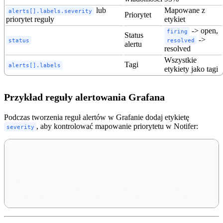
lub
Mapowane z
alerts[].labels.severity
Priorytet
priorytet reguły
etykiet
-> open,
firing
Status
->
status
resolved
alertu
resolved
Wszystkie
Tagi
alerts[].labels
etykiety jako tagi
Przykład reguły alertowania Grafana
Podczas tworzenia reguł alertów w Grafanie dodaj etykietę
, aby kontrolować mapowanie priorytetu w Notifer:
severity
Labels:
  severity = critical
  service = api-gateway
Annotations:
  summary = API Gateway error rate above threshold
  description = Error rate is {{ $values.error_rate }}% (th