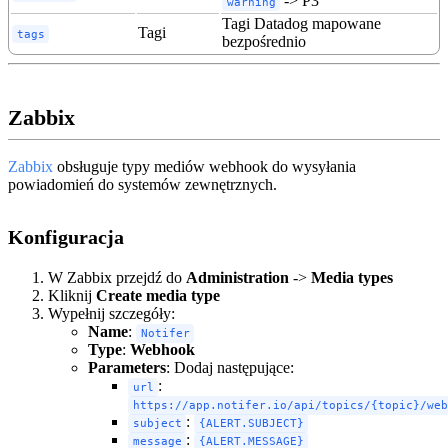
-> P3
warning
Tagi Datadog mapowane
Tagi
tags
bezpośrednio
Zabbix
Zabbix
obsługuje typy mediów webhook do wysyłania
powiadomień do systemów zewnętrznych.
Konfiguracja
W Zabbix przejdź do
Administration
->
Media types
Kliknij
Create media type
Wypełnij szczegóły:
Name
:
Notifer
Type
:
Webhook
Parameters
: Dodaj następujące:
:
url
https://app.notifer.io/api/topics/{topic}/web
:
subject
{ALERT.SUBJECT}
:
message
{ALERT.MESSAGE}