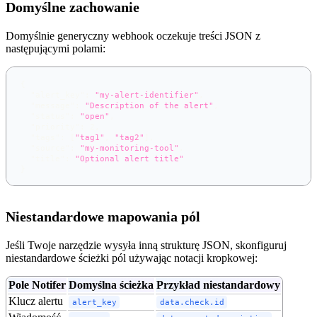
Domyślne zachowanie
Domyślnie generyczny webhook oczekuje treści JSON z
następującymi polami:
{
"alert_key"
:
"my-alert-identifier"
,
"message"
:
"Description of the alert"
,
"status"
:
"open"
,
"priority"
:
2
,
"tags"
:
[
"tag1"
,
"tag2"
]
,
"source"
:
"my-monitoring-tool"
,
"title"
:
"Optional alert title"
}
Niestandardowe mapowania pól
Jeśli Twoje narzędzie wysyła inną strukturę JSON, skonfiguruj
niestandardowe ścieżki pól używając notacji kropkowej:
Pole Notifer
Domyślna ścieżka
Przykład niestandardowy
Klucz alertu
alert_key
data.check.id