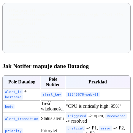
{{#is_alert}}
Server {{host.name}} CPU is critically high: {{value}}%
@webhook-notifer
{{/is_alert}}
{{#is_recovery}}
Server {{host.name}} CPU has recovered: {{value}}%
@webhook-notifer
{{/is_recovery}}
Jak Notifer mapuje dane Datadog
Pole
Pole Datadog
Przykład
Notifer
+
alert_id
alert_key
12345678-web-01
hostname
Treść
"CPU is critically high: 95%"
body
wiadomości
-> open,
Triggered
Recovered
Status alertu
alert_transition
-> resolved
-> P1,
-> P2,
critical
error
Priorytet
priority