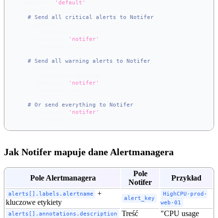
receiver
:
'default'
routes
:
# Send all critical alerts to Notifer
-
match
:
severity
:
 critical
receiver
:
'notifer'
continue
:
true
# Send all warning alerts to Notifer
-
match
:
severity
:
 warning
receiver
:
'notifer'
continue
:
true
# Or send everything to Notifer
-
receiver
:
'notifer'
continue
:
true
Jak Notifer mapuje dane Alertmanagera
Pole
Pole Alertmanagera
Przykład
Notifer
+
alerts[].labels.alertname
HighCPU-prod-
alert_key
kluczowe etykiety
web-01
Treść
"CPU usage
alerts[].annotations.description