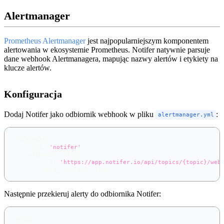
Alertmanager
Prometheus Alertmanager
jest najpopularniejszym komponentem
alertowania w ekosystemie Prometheus. Notifer natywnie parsuje
dane webhook Alertmanagera, mapując nazwy alertów i etykiety na
klucze alertów.
Konfiguracja
Dodaj Notifer jako odbiornik webhook w pliku
:
alertmanager.yml
receivers
:
-
name
:
'notifer'
webhook_configs
:
-
url
:
'https://app.notifer.io/api/topics/{topic}/web
send_resolved
:
true
Następnie przekieruj alerty do odbiornika Notifer:
route
: