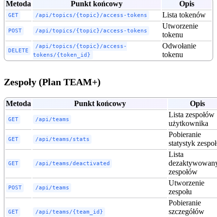
Metoda
Punkt końcowy
Opis
Lista tokenów
GET
/api/topics/{topic}/access-tokens
Utworzenie
POST
/api/topics/{topic}/access-tokens
tokenu
Odwołanie
/api/topics/{topic}/access-
DELETE
tokenu
tokens/{token_id}
Zespoły (Plan TEAM+)
Metoda
Punkt końcowy
Opis
Lista zespołów
GET
/api/teams
użytkownika
Pobieranie
GET
/api/teams/stats
statystyk zespo
Lista
dezaktywowan
GET
/api/teams/deactivated
zespołów
Utworzenie
POST
/api/teams
zespołu
Pobieranie
szczegółów
GET
/api/teams/{team_id}