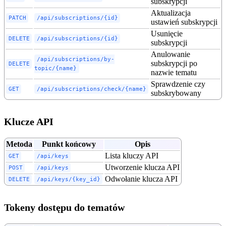
subskrypcji
Aktualizacja
PATCH
/api/subscriptions/{id}
ustawień subskrypcji
Usunięcie
DELETE
/api/subscriptions/{id}
subskrypcji
Anulowanie
/api/subscriptions/by-
subskrypcji po
DELETE
topic/{name}
nazwie tematu
Sprawdzenie czy
GET
/api/subscriptions/check/{name}
subskrybowany
Klucze API
Metoda
Punkt końcowy
Opis
Lista kluczy API
GET
/api/keys
Utworzenie klucza API
POST
/api/keys
Odwołanie klucza API
DELETE
/api/keys/{key_id}
Tokeny dostępu do tematów