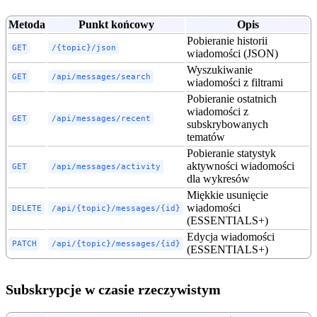
Metoda
Punkt końcowy
Opis
Pobieranie historii
GET
/{topic}/json
wiadomości (JSON)
Wyszukiwanie
GET
/api/messages/search
wiadomości z filtrami
Pobieranie ostatnich
wiadomości z
GET
/api/messages/recent
subskrybowanych
tematów
Pobieranie statystyk
aktywności wiadomości
GET
/api/messages/activity
dla wykresów
Miękkie usunięcie
wiadomości
DELETE
/api/{topic}/messages/{id}
(ESSENTIALS+)
Edycja wiadomości
PATCH
/api/{topic}/messages/{id}
(ESSENTIALS+)
Subskrypcje w czasie rzeczywistym