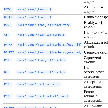
zespołu
Aktualizacja
PATCH
/api/teams/{team_id}
zespołu
Usunięcie zesp
DELETE
/api/teams/{team_id}
Reaktywacja
POST
/api/teams/{team_id}/reactivate
zespołu
Lista członków
GET
/api/teams/{team_id}/members
zespołu
Aktualizacja rol
PATCH
/api/teams/{team_id}/members/{user_id}
członka
Usunięcie czło
DELETE
/api/teams/{team_id}/members/{user_id}
Zaproszenie
POST
/api/teams/{team_id}/invites
członka
Lista
oczekujących
GET
/api/teams/{team_id}/invites
zaproszeń
Akceptacja
POST
/api/teams/invites/accept
zaproszenia
Ponowne
wysłanie
POST
/api/teams/invites/{id}/resend
zaproszenia
Anulowanie