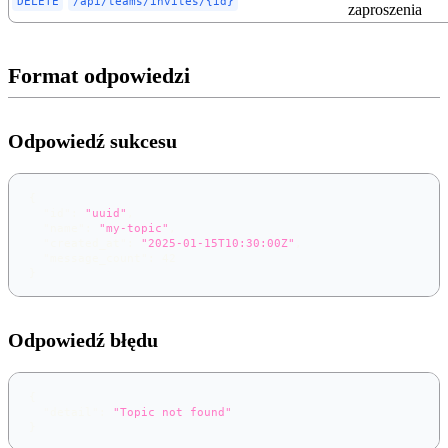
DELETE
/api/teams/invites/{id}
zaproszenia
Format odpowiedzi
Odpowiedź sukcesu
{
"id"
:
"uuid"
,
"name"
:
"my-topic"
,
"created_at"
:
"2025-01-15T10:30:00Z"
,
"message_count"
:
42
}
Odpowiedź błędu
{
"detail"
:
"Topic not found"
}