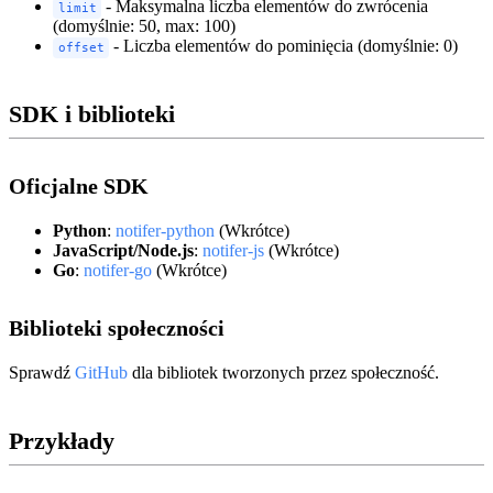
- Maksymalna liczba elementów do zwrócenia
limit
(domyślnie: 50, max: 100)
- Liczba elementów do pominięcia (domyślnie: 0)
offset
SDK i biblioteki
Oficjalne SDK
Python
:
notifer-python
(Wkrótce)
JavaScript/Node.js
:
notifer-js
(Wkrótce)
Go
:
notifer-go
(Wkrótce)
Biblioteki społeczności
Sprawdź
GitHub
dla bibliotek tworzonych przez społeczność.
Przykłady