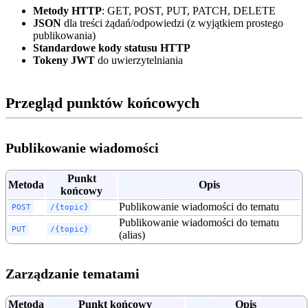
Metody HTTP
: GET, POST, PUT, PATCH, DELETE
JSON
dla treści żądań/odpowiedzi (z wyjątkiem prostego
publikowania)
Standardowe kody statusu HTTP
Tokeny JWT
do uwierzytelniania
Przegląd punktów końcowych
Publikowanie wiadomości
Punkt
Metoda
Opis
końcowy
Publikowanie wiadomości do tematu
POST
/{topic}
Publikowanie wiadomości do tematu
PUT
/{topic}
(alias)
Zarządzanie tematami
Metoda
Punkt końcowy
Opis