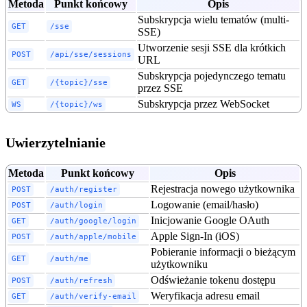
Metoda
Punkt końcowy
Opis
Subskrypcja wielu tematów (multi-
GET
/sse
SSE)
Utworzenie sesji SSE dla krótkich
POST
/api/sse/sessions
URL
Subskrypcja pojedynczego tematu
GET
/{topic}/sse
przez SSE
Subskrypcja przez WebSocket
WS
/{topic}/ws
Uwierzytelnianie
Metoda
Punkt końcowy
Opis
Rejestracja nowego użytkownika
POST
/auth/register
Logowanie (email/hasło)
POST
/auth/login
Inicjowanie Google OAuth
GET
/auth/google/login
Apple Sign-In (iOS)
POST
/auth/apple/mobile
Pobieranie informacji o bieżącym
GET
/auth/me
użytkowniku
Odświeżanie tokenu dostępu
POST
/auth/refresh
Weryfikacja adresu email
GET
/auth/verify-email