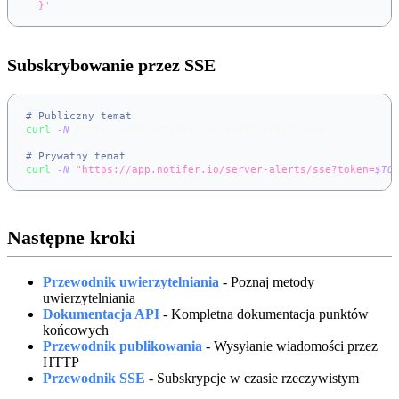
  }'
Subskrybowanie przez SSE
# Publiczny temat
curl
-N
 https://app.notifer.io/server-alerts/sse
# Prywatny temat
curl
-N
"https://app.notifer.io/server-alerts/sse?token=
$TO
Następne kroki
Przewodnik uwierzytelniania
- Poznaj metody
uwierzytelniania
Dokumentacja API
- Kompletna dokumentacja punktów
końcowych
Przewodnik publikowania
- Wysyłanie wiadomości przez
HTTP
Przewodnik SSE
- Subskrypcje w czasie rzeczywistym