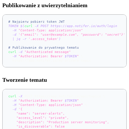
Publikowanie z uwierzytelnianiem
# Najpierw pobierz token JWT
TOKEN
=
$(
curl
-X
 POST https://app.notifer.io/auth/login 
\
-H
"Content-Type: application/json"
\
-d
'{"email": "user@example.com", "password": "secret"}'
|
 jq 
-r
'.access_token'
)
# Publikowanie do prywatnego tematu
curl
-d
"Authenticated message"
\
-H
"Authorization: Bearer 
$TOKEN
"
\
  https://app.notifer.io/my-private-topic
Tworzenie tematu
curl
-X
 POST https://app.notifer.io/api/topics 
\
-H
"Authorization: Bearer 
$TOKEN
"
\
-H
"Content-Type: application/json"
\
-d
'{
    "name": "server-alerts",
    "access_level": "private",
    "description": "Production server monitoring",
    "is_discoverable": false