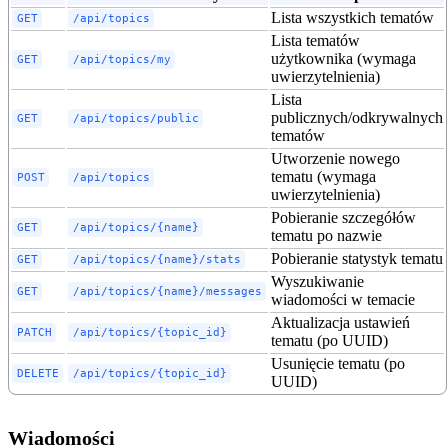
Lista wszystkich tematów
GET
/api/topics
Lista tematów
użytkownika (wymaga
GET
/api/topics/my
uwierzytelnienia)
Lista
publicznych/odkrywalnych
GET
/api/topics/public
tematów
Utworzenie nowego
tematu (wymaga
POST
/api/topics
uwierzytelnienia)
Pobieranie szczegółów
GET
/api/topics/{name}
tematu po nazwie
Pobieranie statystyk tematu
GET
/api/topics/{name}/stats
Wyszukiwanie
GET
/api/topics/{name}/messages
wiadomości w temacie
Aktualizacja ustawień
PATCH
/api/topics/{topic_id}
tematu (po UUID)
Usunięcie tematu (po
DELETE
/api/topics/{topic_id}
UUID)
Wiadomości