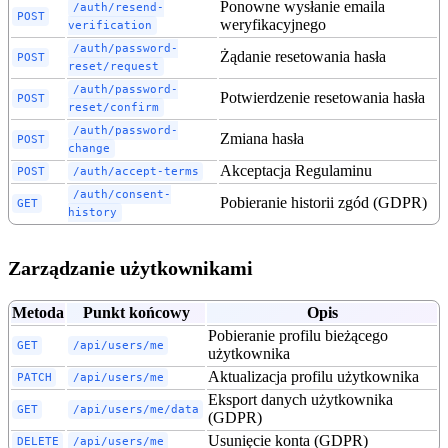
Ponowne wysłanie emaila
/auth/resend-
POST
weryfikacyjnego
verification
/auth/password-
Żądanie resetowania hasła
POST
reset/request
/auth/password-
Potwierdzenie resetowania hasła
POST
reset/confirm
/auth/password-
Zmiana hasła
POST
change
Akceptacja Regulaminu
POST
/auth/accept-terms
/auth/consent-
Pobieranie historii zgód (GDPR)
GET
history
Zarządzanie użytkownikami
Metoda
Punkt końcowy
Opis
Pobieranie profilu bieżącego
GET
/api/users/me
użytkownika
Aktualizacja profilu użytkownika
PATCH
/api/users/me
Eksport danych użytkownika
GET
/api/users/me/data
(GDPR)
Usunięcie konta (GDPR)
DELETE
/api/users/me