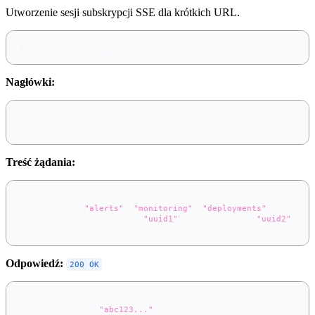
Utworzenie sesji subskrypcji SSE dla krótkich URL.
POST /api/sse/sessions
Nagłówki:
Authorization: Bearer <token>
Content-Type: application/json
Treść żądania:
{
"topics"
:
[
"alerts"
,
"monitoring"
,
"deployments"
]
,
"since_id"
:
{
"alerts"
:
"uuid1"
,
"monitoring"
:
"uuid2"
}
}
Odpowiedź:
200 OK
{
"session_id"
:
"abc123..."
,