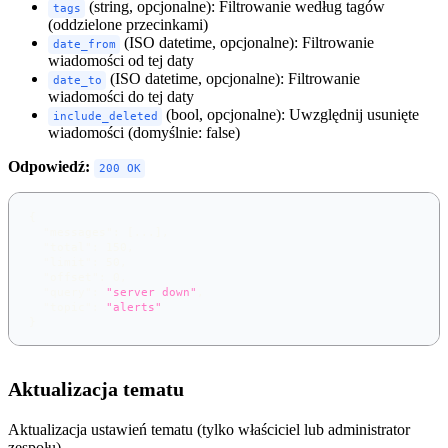
(string, opcjonalne): Filtrowanie według tagów
tags
(oddzielone przecinkami)
(ISO datetime, opcjonalne): Filtrowanie
date_from
wiadomości od tej daty
(ISO datetime, opcjonalne): Filtrowanie
date_to
wiadomości do tej daty
(bool, opcjonalne): Uwzględnij usunięte
include_deleted
wiadomości (domyślnie: false)
Odpowiedź:
200 OK
{
"messages"
:
[
...
]
,
"total"
:
150
,
"limit"
:
50
,
"offset"
:
0
,
"query"
:
"server down"
,
"topic"
:
"alerts"
}
Aktualizacja tematu
Aktualizacja ustawień tematu (tylko właściciel lub administrator
zespołu).