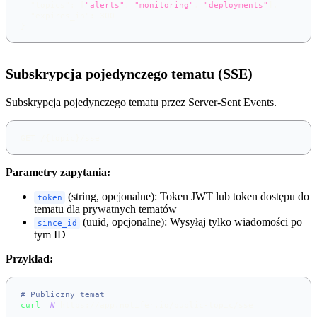
"topics"
:
[
"alerts"
,
"monitoring"
,
"deployments"
]
,
"expires_in"
:
300
}
Subskrypcja pojedynczego tematu (SSE)
Subskrypcja pojedynczego tematu przez Server-Sent Events.
GET /{topic}/sse
Parametry zapytania:
(string, opcjonalne): Token JWT lub token dostępu do
token
tematu dla prywatnych tematów
(uuid, opcjonalne): Wysyłaj tylko wiadomości po
since_id
tym ID
Przykład:
# Publiczny temat
curl
-N
 https://app.notifer.io/public-topic/sse