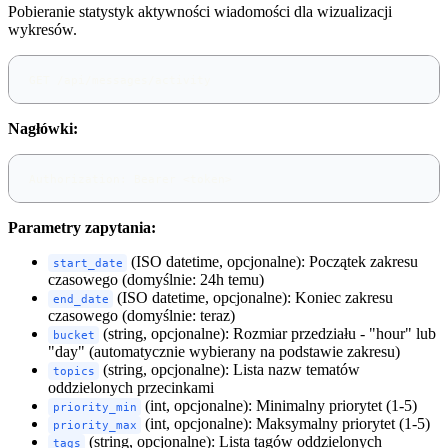
Pobieranie statystyk aktywności wiadomości dla wizualizacji
wykresów.
GET /api/messages/activity
Nagłówki:
Authorization: Bearer <token>
Parametry zapytania:
(ISO datetime, opcjonalne): Początek zakresu
start_date
czasowego (domyślnie: 24h temu)
(ISO datetime, opcjonalne): Koniec zakresu
end_date
czasowego (domyślnie: teraz)
(string, opcjonalne): Rozmiar przedziału - "hour" lub
bucket
"day" (automatycznie wybierany na podstawie zakresu)
(string, opcjonalne): Lista nazw tematów
topics
oddzielonych przecinkami
(int, opcjonalne): Minimalny priorytet (1-5)
priority_min
(int, opcjonalne): Maksymalny priorytet (1-5)
priority_max
(string, opcjonalne): Lista tagów oddzielonych
tags