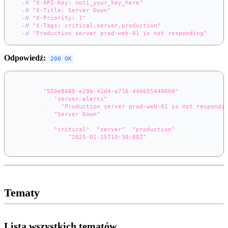
-H
"X-API-Key: noti_your_key_here"
\
-H
"X-Title: Server Down"
\
-H
"X-Priority: 1"
\
-H
"X-Tags: critical,server,production"
\
-d
"Production server prod-web-01 is not responding"
Odpowiedź:
200 OK
{
"id"
:
"550e8400-e29b-41d4-a716-446655440000"
,
"topic"
:
"server-alerts"
,
"message"
:
"Production server prod-web-01 is not respondi
"title"
:
"Server Down"
,
"priority"
:
1
,
"tags"
:
[
"critical"
,
"server"
,
"production"
]
,
"timestamp"
:
"2025-01-15T10:30:00Z"
}
Tematy
Lista wszystkich tematów