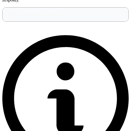
PATCH /api/topics/{topic_id}