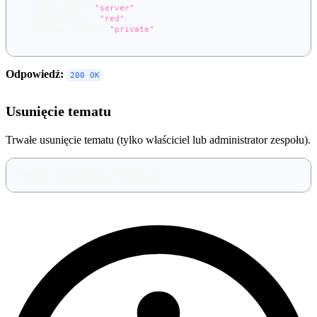
"icon_name"
:
"server"
,
"icon_color"
:
"red"
,
"access_level"
:
"private"
}
Odpowiedź:
200 OK
Usunięcie tematu
Trwałe usunięcie tematu (tylko właściciel lub administrator zespołu).
DELETE /api/topics/{topic_id}