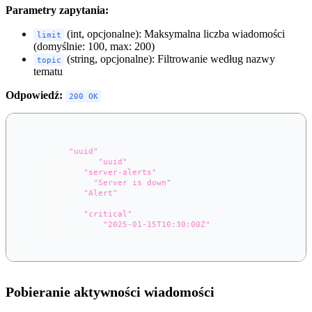
Parametry zapytania:
(int, opcjonalne): Maksymalna liczba wiadomości
limit
(domyślnie: 100, max: 200)
(string, opcjonalne): Filtrowanie według nazwy
topic
tematu
Odpowiedź:
200 OK
[
{
"id"
:
"uuid"
,
"topic_id"
:
"uuid"
,
"topic"
:
"server-alerts"
,
"message"
:
"Server is down"
,
"title"
:
"Alert"
,
"priority"
:
1
,
"tags"
:
[
"critical"
]
,
"timestamp"
:
"2025-01-15T10:30:00Z"
}
]
Pobieranie aktywności wiadomości