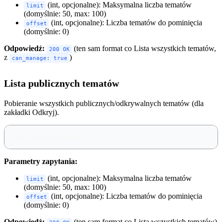
(int, opcjonalne): Maksymalna liczba tematów
limit
(domyślnie: 50, max: 100)
(int, opcjonalne): Liczba tematów do pominięcia
offset
(domyślnie: 0)
Odpowiedź:
(ten sam format co Lista wszystkich tematów,
200 OK
z
)
can_manage: true
Lista publicznych tematów
Pobieranie wszystkich publicznych/odkrywalnych tematów (dla
zakładki Odkryj).
GET /api/topics/public
Parametry zapytania:
(int, opcjonalne): Maksymalna liczba tematów
limit
(domyślnie: 50, max: 100)
(int, opcjonalne): Liczba tematów do pominięcia
offset
(domyślnie: 0)
Odpowiedź:
(ten sam format co Lista wszystkich tematów)