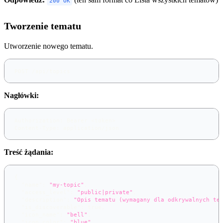
200 OK
Tworzenie tematu
Utworzenie nowego tematu.
POST /api/topics
Nagłówki:
Authorization: Bearer <token>
Content-Type: application/json
Treść żądania:
{
"name"
:
"my-topic"
,
"access_level"
:
"public|private"
,
"description"
:
"Opis tematu (wymagany dla odkrywalnych te
"is_discoverable"
:
true
,
"icon_name"
:
"bell"
,
"icon_color"
:
"blue"
,