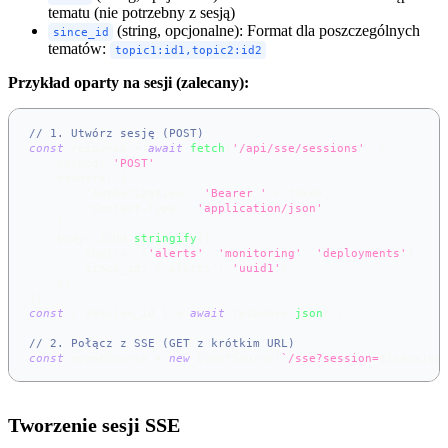
tematu (nie potrzebny z sesją)
(string, opcjonalne): Format dla poszczególnych
since_id
tematów:
topic1:id1,topic2:id2
Przykład oparty na sesji (zalecany):
// 1. Utwórz sesję (POST)
const
 response 
=
await
fetch
(
'/api/sse/sessions'
,
{
method
:
'POST'
,
headers
:
{
'Authorization'
:
'Bearer '
+
 token
,
'Content-Type'
:
'application/json'
}
,
body
:
JSON
.
stringify
(
{
topics
:
[
'alerts'
,
'monitoring'
,
'deployments'
]
,
since_id
:
{
'alerts'
:
'uuid1'
}
}
)
}
)
;
const
{
 session_id 
}
=
await
 response
.
json
(
)
;
// 2. Połącz z SSE (GET z krótkim URL)
const
 eventSource 
=
new
EventSource
(
`
/sse?session=
${
session
Tworzenie sesji SSE