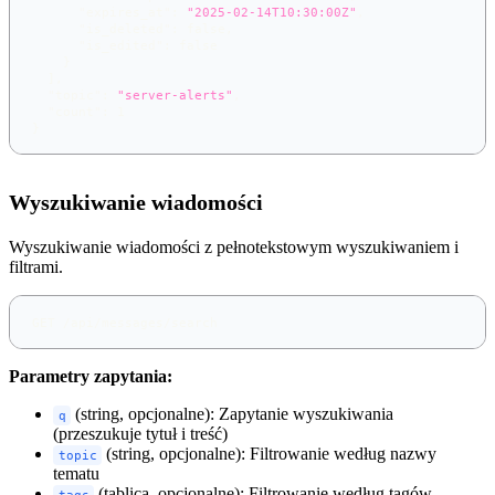
"expires_at"
:
"2025-02-14T10:30:00Z"
,
"is_deleted"
:
false
,
"is_edited"
:
false
}
]
,
"topic"
:
"server-alerts"
,
"count"
:
1
}
Wyszukiwanie wiadomości
Wyszukiwanie wiadomości z pełnotekstowym wyszukiwaniem i
filtrami.
GET /api/messages/search
Parametry zapytania:
(string, opcjonalne): Zapytanie wyszukiwania
q
(przeszukuje tytuł i treść)
(string, opcjonalne): Filtrowanie według nazwy
topic
tematu
(tablica, opcjonalne): Filtrowanie według tagów
tags