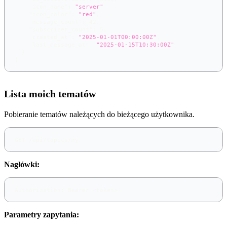
"icon_name"
:
"server"
,
"icon_color"
:
"red"
,
"message_count"
:
42
,
"subscriber_count"
:
5
,
"created_at"
:
"2025-01-01T00:00:00Z"
,
"last_message_at"
:
"2025-01-15T10:30:00Z"
}
]
Lista moich tematów
Pobieranie tematów należących do bieżącego użytkownika.
GET /api/topics/my
Nagłówki:
Authorization: Bearer <token>
Parametry zapytania: