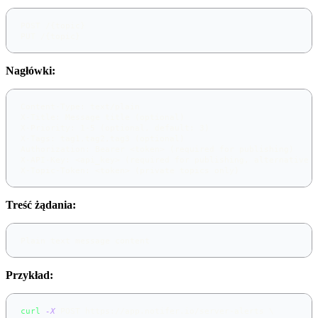
POST /{topic}
PUT /{topic}
Nagłówki:
Content-Type: text/plain
X-Title: Message title (optional)
X-Priority: 1-5 (optional, default: 3)
X-Tags: tag1,tag2,tag3 (optional)
Authorization: Bearer <token> (required for publishing)
X-API-Key: <api_key> (required for publishing, alternative 
X-Topic-Token: <token> (private topics only)
Treść żądania:
Plain text message content
Przykład:
curl
-X
 POST https://app.notifer.io/server-alerts 
\