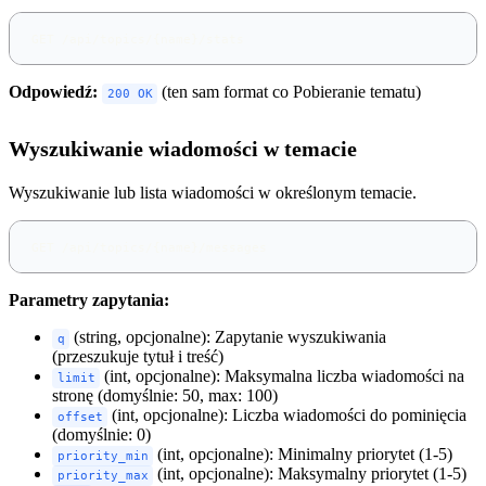
GET /api/topics/{name}/stats
Odpowiedź:
(ten sam format co Pobieranie tematu)
200 OK
Wyszukiwanie wiadomości w temacie
Wyszukiwanie lub lista wiadomości w określonym temacie.
GET /api/topics/{name}/messages
Parametry zapytania:
(string, opcjonalne): Zapytanie wyszukiwania
q
(przeszukuje tytuł i treść)
(int, opcjonalne): Maksymalna liczba wiadomości na
limit
stronę (domyślnie: 50, max: 100)
(int, opcjonalne): Liczba wiadomości do pominięcia
offset
(domyślnie: 0)
(int, opcjonalne): Minimalny priorytet (1-5)
priority_min
(int, opcjonalne): Maksymalny priorytet (1-5)
priority_max