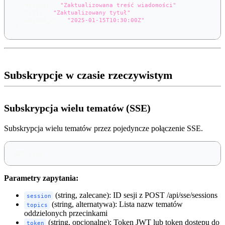
"message"
:
"Zaktualizowana treść wiadomości"
,
"title"
:
"Zaktualizowany tytuł"
,
"edited_at"
:
"2025-01-15T10:30:00Z"
}
Subskrypcje w czasie rzeczywistym
Subskrypcja wielu tematów (SSE)
Subskrypcja wielu tematów przez pojedyncze połączenie SSE.
GET /sse
Parametry zapytania:
(string, zalecane): ID sesji z POST /api/sse/sessions
session
(string, alternatywa): Lista nazw tematów
topics
oddzielonych przecinkami
(string, opcjonalne): Token JWT lub token dostępu do
token