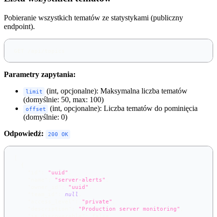
Pobieranie wszystkich tematów ze statystykami (publiczny
endpoint).
GET /api/topics
Parametry zapytania:
(int, opcjonalne): Maksymalna liczba tematów
limit
(domyślnie: 50, max: 100)
(int, opcjonalne): Liczba tematów do pominięcia
offset
(domyślnie: 0)
Odpowiedź:
200 OK
[
{
"id"
:
"uuid"
,
"name"
:
"server-alerts"
,
"owner_id"
:
"uuid"
,
"team_id"
:
null
,
"access_level"
:
"private"
,
"description"
:
"Production server monitoring"
,
"is_discoverable"
:
false
,