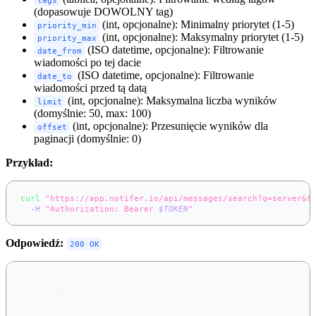
(dopasowuje DOWOLNY tag)
(int, opcjonalne): Minimalny priorytet (1-5)
priority_min
(int, opcjonalne): Maksymalny priorytet (1-5)
priority_max
(ISO datetime, opcjonalne): Filtrowanie
date_from
wiadomości po tej dacie
(ISO datetime, opcjonalne): Filtrowanie
date_to
wiadomości przed tą datą
(int, opcjonalne): Maksymalna liczba wyników
limit
(domyślnie: 50, max: 100)
(int, opcjonalne): Przesunięcie wyników dla
offset
paginacji (domyślnie: 0)
Przykład:
curl
"https://app.notifer.io/api/messages/search?q=server&t
-H
"Authorization: Bearer 
$TOKEN
"
Odpowiedź:
200 OK
{
"messages"
:
[
...
]
,
"total"
:
150
,
"limit"
:
50
,