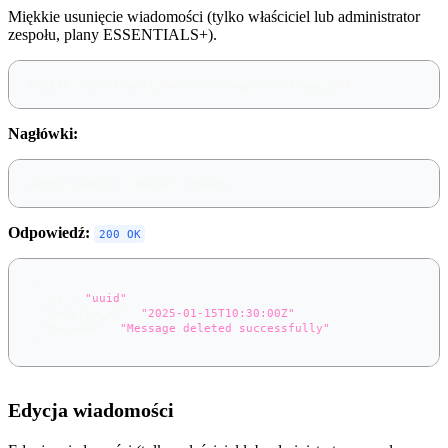
Miękkie usunięcie wiadomości (tylko właściciel lub administrator
zespołu, plany ESSENTIALS+).
DELETE /api/{topic_name}/messages/{message_id}
Nagłówki:
Authorization: Bearer <token>
Odpowiedź:
200 OK
{
"id"
:
"uuid"
,
"deleted_at"
:
"2025-01-15T10:30:00Z"
,
"message"
:
"Message deleted successfully"
}
Edycja wiadomości