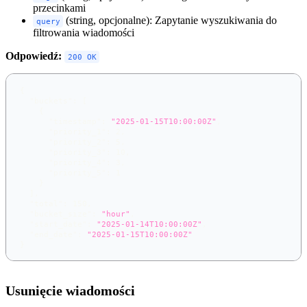
przecinkami
(string, opcjonalne): Zapytanie wyszukiwania do
query
filtrowania wiadomości
Odpowiedź:
200 OK
{
"buckets"
:
[
{
"timestamp"
:
"2025-01-15T10:00:00Z"
,
"priority_1"
:
2
,
"priority_2"
:
5
,
"priority_3"
:
10
,
"priority_4"
:
3
,
"priority_5"
:
1
}
]
,
"total"
:
150
,
"bucket_size"
:
"hour"
,
"start_date"
:
"2025-01-14T10:00:00Z"
,
"end_date"
:
"2025-01-15T10:00:00Z"
}
Usunięcie wiadomości