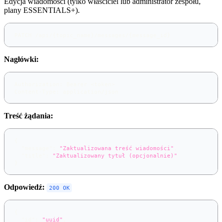
Edycja wiadomości (tylko właściciel lub administrator zespołu,
plany ESSENTIALS+).
PATCH /api/{topic_name}/messages/{message_id}
Nagłówki:
Authorization: Bearer <token>
Content-Type: application/json
Treść żądania:
{
"message"
:
"Zaktualizowana treść wiadomości"
,
"title"
:
"Zaktualizowany tytuł (opcjonalnie)"
}
Odpowiedź:
200 OK
{
"id"
:
"uuid"
,