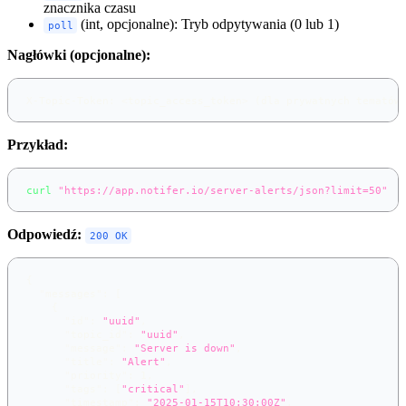
znacznika czasu
(int, opcjonalne): Tryb odpytywania (0 lub 1)
poll
Nagłówki (opcjonalne):
X-Topic-Token: <topic_access_token> (dla prywatnych tematów
Przykład:
curl
"https://app.notifer.io/server-alerts/json?limit=50"
Odpowiedź:
200 OK
{
"messages"
:
[
{
"id"
:
"uuid"
,
"topic_id"
:
"uuid"
,
"message"
:
"Server is down"
,
"title"
:
"Alert"
,
"priority"
:
1
,
"tags"
:
[
"critical"
]
,
"timestamp"
:
"2025-01-15T10:30:00Z"
,