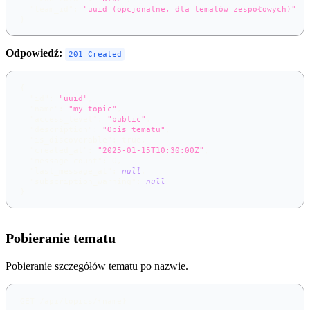
"team_id"
:
"uuid (opcjonalne, dla tematów zespołowych)"
}
Odpowiedź:
201 Created
{
"id"
:
"uuid"
,
"name"
:
"my-topic"
,
"access_level"
:
"public"
,
"description"
:
"Opis tematu"
,
"is_discoverable"
:
true
,
"created_at"
:
"2025-01-15T10:30:00Z"
,
"message_count"
:
0
,
"last_message_at"
:
null
,
"subscription_warning"
:
null
}
Pobieranie tematu
Pobieranie szczegółów tematu po nazwie.
GET /api/topics/{name}