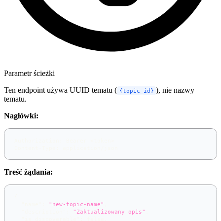
Parametr ścieżki
Ten endpoint używa UUID tematu (
), nie nazwy
{topic_id}
tematu.
Nagłówki:
Authorization: Bearer <token>
Content-Type: application/json
Treść żądania:
{
"name"
:
"new-topic-name"
,
"description"
:
"Zaktualizowany opis"
,
"is_discoverable"
:
false
,