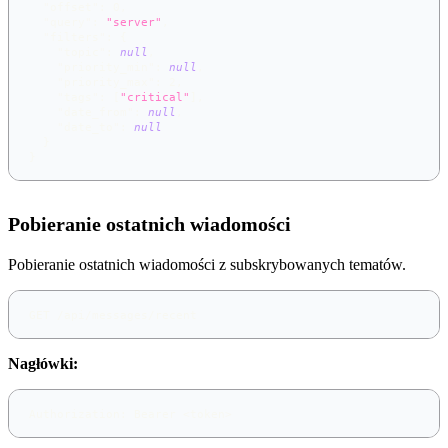
"offset"
:
0
,
"query"
:
"server"
,
"filters"
:
{
"topic"
:
null
,
"priority_min"
:
null
,
"priority_max"
:
2
,
"tags"
:
[
"critical"
]
,
"date_from"
:
null
,
"date_to"
:
null
}
}
Pobieranie ostatnich wiadomości
Pobieranie ostatnich wiadomości z subskrybowanych tematów.
GET /api/messages/recent
Nagłówki:
Authorization: Bearer <token>