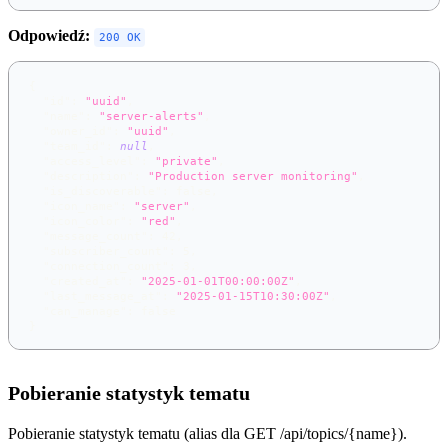
Odpowiedź:
200 OK
{
"id"
:
"uuid"
,
"name"
:
"server-alerts"
,
"owner_id"
:
"uuid"
,
"team_id"
:
null
,
"access_level"
:
"private"
,
"description"
:
"Production server monitoring"
,
"is_discoverable"
:
false
,
"icon_name"
:
"server"
,
"icon_color"
:
"red"
,
"message_count"
:
42
,
"subscriber_count"
:
5
,
"connection_count"
:
3
,
"created_at"
:
"2025-01-01T00:00:00Z"
,
"last_message_at"
:
"2025-01-15T10:30:00Z"
,
"can_manage"
:
false
}
Pobieranie statystyk tematu
Pobieranie statystyk tematu (alias dla GET /api/topics/{name}).