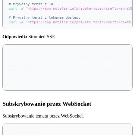
# Prywatny temat z JWT
curl
-N
"https://app.notifer.io/private-topic/sse?token=
$JW
# Prywatny temat z tokenem dostępu
curl
-N
"https://app.notifer.io/private-topic/sse?token=tk_
Odpowiedź:
Strumień SSE
event: ready
data: {"topic":"server-alerts","message":"Connected to topi
event: message
data: {"id":"uuid","topic":"server-alerts","message":"Hello
event: ping
data:
Subskrybowanie przez WebSocket
Subskrybowanie tematu przez WebSocket.
WS /{topic}/ws