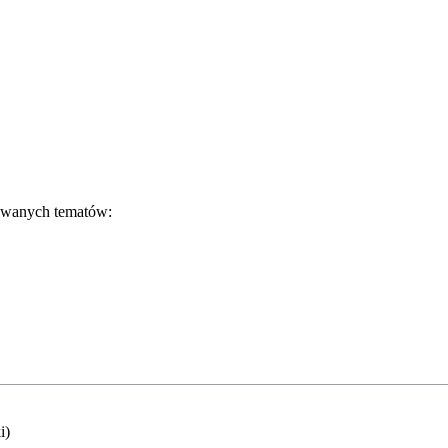
bowanych tematów:
i)