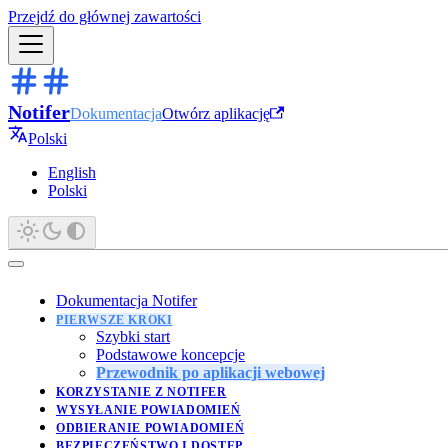
Przejdź do głównej zawartości
Notifer
Dokumentacja
Otwórz aplikację
Polski
English
Polski
Dokumentacja Notifer
PIERWSZE KROKI
Szybki start
Podstawowe koncepcje
Przewodnik po aplikacji webowej
KORZYSTANIE Z NOTIFER
WYSYŁANIE POWIADOMIEŃ
ODBIERANIE POWIADOMIEŃ
BEZPIECZEŃSTWO I DOSTĘP