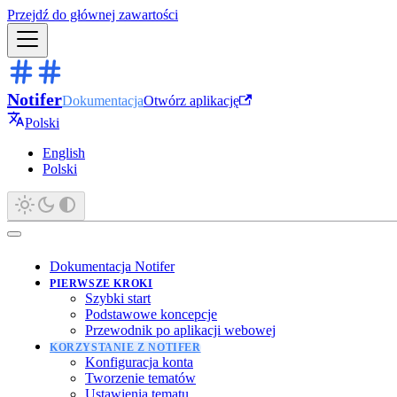
Przejdź do głównej zawartości
Notifer
Dokumentacja
Otwórz aplikację
Polski
English
Polski
Dokumentacja Notifer
PIERWSZE KROKI
Szybki start
Podstawowe koncepcje
Przewodnik po aplikacji webowej
KORZYSTANIE Z NOTIFER
Konfiguracja konta
Tworzenie tematów
Ustawienia tematu